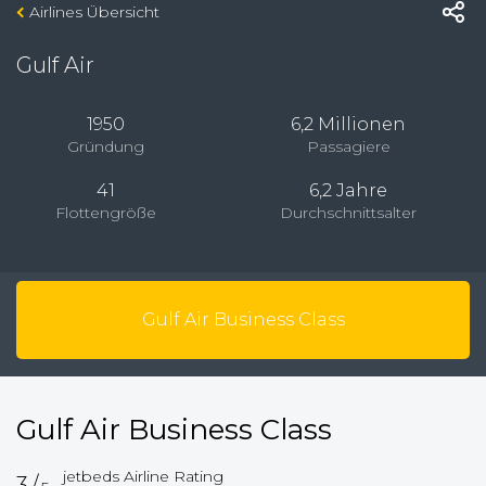
Airlines Übersicht
Gulf Air
1950
6,2 Millionen
Gründung
Passagiere
41
6,2 Jahre
Flottengröße
Durchschnittsalter
Gulf Air Business Class
Gulf Air Business Class
jetbeds Airline Rating
3/