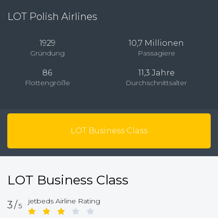
LOT Polish Airlines
1929
10,7 Millionen
Gründung
Passagiere
86
11,3 Jahre
Flottengröße
Durchschnittsalter
LOT Business Class
LOT Business Class
jetbeds Airline Rating
3/
5