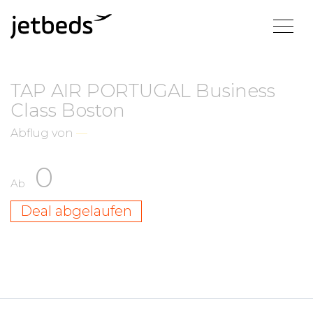
TAP AIR PORTUGAL Business
Class Boston
Abflug von
—
0
Ab
Deal abgelaufen