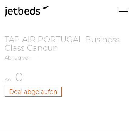
TAP AIR PORTUGAL Business
Class Cancun
Abflug von
—
0
Ab
Deal abgelaufen