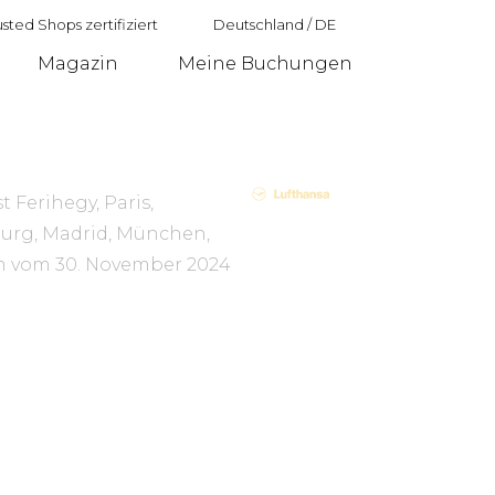
sted Shops zertifiziert
Deutschland
/
DE
Magazin
Meine Buchungen
Deutschland
 Ferihegy, Paris,
burg, Madrid, München,
um vom
30. November 2024