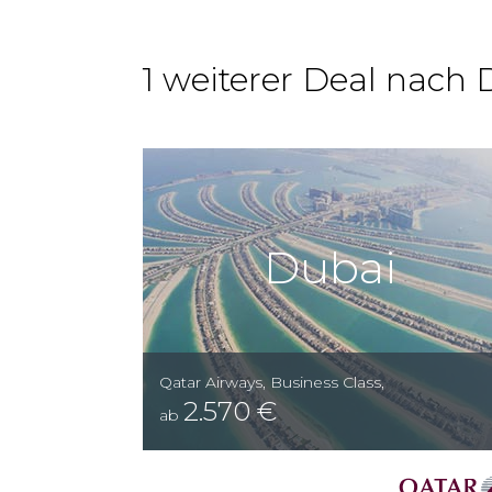
1 weiterer Deal nach 
Dubai
Qatar Airways
,
Business Class
,
2.570
€
ab