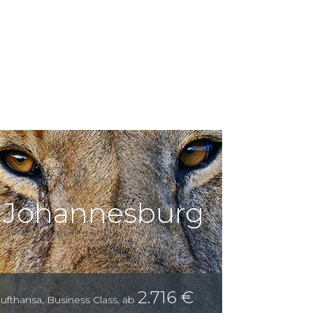
Johannesburg
2.716
€
ufthansa
,
Business Class
,
ab