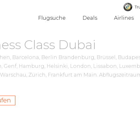
Tru
Flugsuche
Deals
Airlines
ess Class Dubai
en, Barcelona, Berlin Brandenburg, Brüssel, Budapest
, Genf, Hamburg, Helsinki, London, Lissabon, Luxem
n, Warschau, Zürich, Frankfurt am Main.
Abflugszeitra
ufen