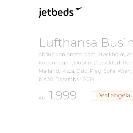
Lufthansa Busin
Abflug von Amsterdam, Stockholm, Ath
Kopenhagen, Dublin, Düsseldorf, Rom
Mailand, Nizza, Oslo, Prag, Sofia, Wie
bis
30. Dezember 2034
1.999
Deal abgela
Ab