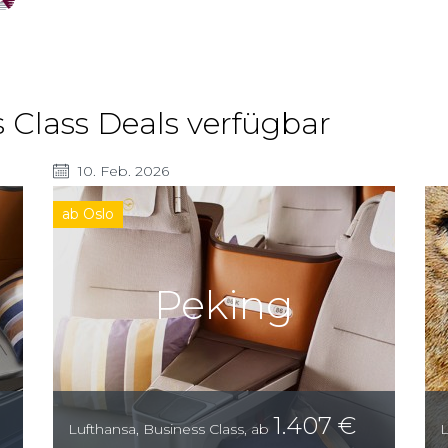
 Class Deals verfügbar
10. Feb. 2026
ab Oslo
Peking
1.407
€
Lufthansa
,
Business Class
,
ab
L