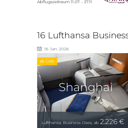
Abflugszeitraum
11.07.
-
27.11.
16 Lufthansa Business
16. Jan. 2026
ab Oslo
Shanghai
2.226
€
Lufthansa
,
Business Class
,
ab