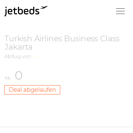
Turkish Airlines Business Class
Jakarta
Abflug von
—
0
Ab
Deal abgelaufen