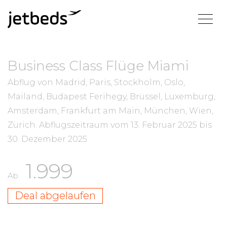
Business Class Flüge Miami
Abflug von Madrid, Paris, Stockholm, Oslo,
Mailand, Budapest Ferihegy, Brüssel, Luxemburg,
Amsterdam, Frankfurt am Main, München, Wien,
Zürich.
Abflugszeitraum vom
13. Februar 2025
bis
30. Dezember 2025
1.999
Ab
Deal abgelaufen