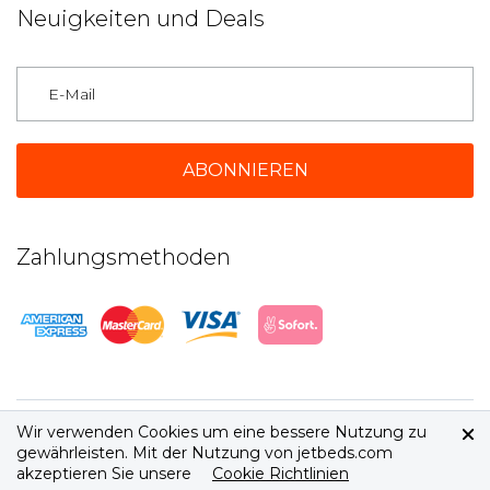
Neuigkeiten und Deals
Deutschland
Zahlungsmethoden
2026 © jetbeds.com
Wir verwenden Cookies um eine bessere Nutzung zu
AGB
|
Datenschutz
gewährleisten. Mit der Nutzung von jetbeds.com
akzeptieren Sie unsere
Cookie Richtlinien