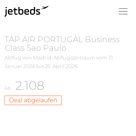
TAP AIR PORTUGAL Business
Class Sao Paulo
Abflug von Madrid.
Abflugszeitraum vom
31.
Januar 2026
bis
29. April 2026
2.108
Ab
Deal abgelaufen