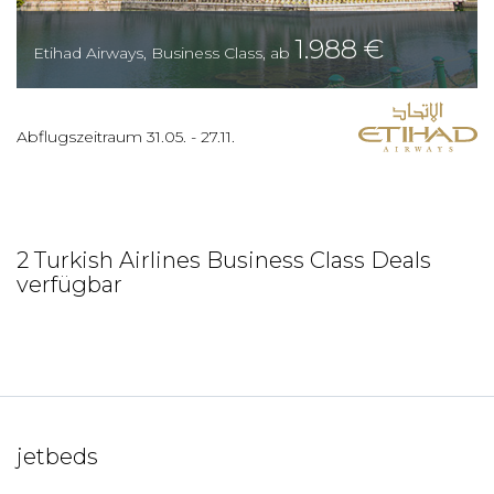
1.988
€
Etihad Airways
,
Business Class
,
ab
Abflugszeitraum
31.05.
-
27.11.
2 Turkish Airlines Business Class Deals
verfügbar
jetbeds