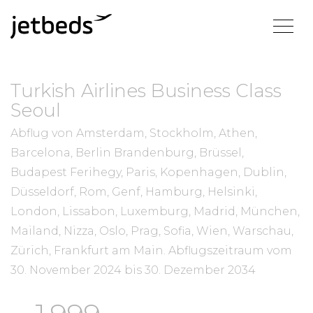
Turkish Airlines Business Class
Seoul
Abflug von Amsterdam, Stockholm, Athen,
Barcelona, Berlin Brandenburg, Brüssel,
Budapest Ferihegy, Paris, Kopenhagen, Dublin,
Düsseldorf, Rom, Genf, Hamburg, Helsinki,
London, Lissabon, Luxemburg, Madrid, München,
Mailand, Nizza, Oslo, Prag, Sofia, Wien, Warschau,
Zürich, Frankfurt am Main.
Abflugszeitraum vom
30. November 2024
bis
30. Dezember 2034