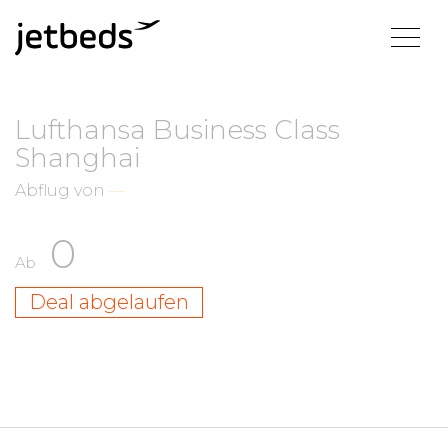
Lufthansa Business Class
Shanghai
Abflug von
—
0
Ab
Deal abgelaufen