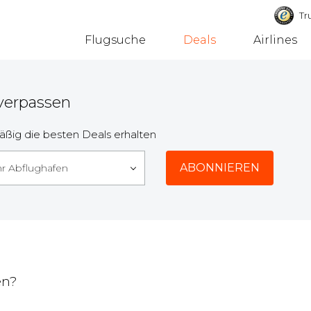
Tru
Flugsuche
Deals
Airlines
 verpassen
ßig die besten Deals erhalten
hr Abflughafen
en?