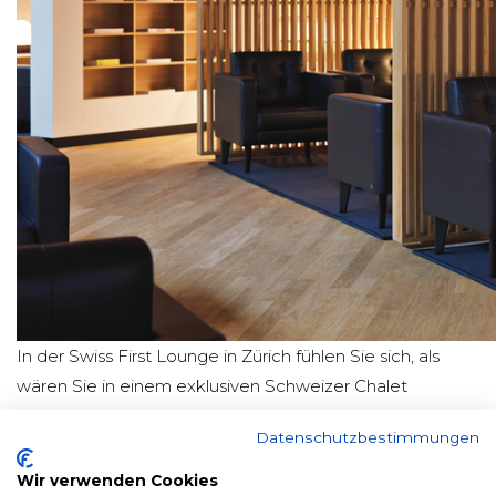
In der Swiss First Lounge in Zürich fühlen Sie sich, als
wären Sie in einem exklusiven Schweizer Chalet
gelandet – nur eben mit Blick aufs Rollfeld statt auf die
Datenschutzbestimmungen
Alpen.
Wir verwenden Cookies
Holzvertäfelungen, edle Stoffe und eine gediegene