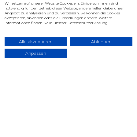
Wir setzen auf unserer Website Cookies ein. Einige von ihnen sind
Atmosphäre sorgen für ultimative Entspannung. Das
notwendig für den Betrieb dieser Website, andere helfen dabei unser
Angebot zu analysieren und zu verbessern. Sie können die Cookies
absolute Highlight? Die Terrasse mit Alpenblick und
akzeptieren, ablehnen oder die Einstellungen ändern. Weitere
beheizten Sitzen – perfekt, um auch im Winter die
Informationen finden Sie in unserer Datenschutzerklärung.
frische Luft zu genießen. Kulinarisch werden Sie mit
Schweizer Spezialitäten und einer beeindruckenden
Alle akzeptieren
Ablehnen
Weinkarte verwöhnt.
Anpassen
Kennerempfehlung:
Nutzen Sie unbedingt die
Möglichkeit, eines der exklusiven Hotelzimmer zu
buchen. Diese Mini-Suiten bieten absolute Privatsphäre
und Komfort – perfekt für einen Powernap oder um sich
vor dem nächsten Flug frisch zu machen.
Zugang:
Die First Lounge ist SWISS und Lufthansa First
Class Passagieren sowie HON Circle Membern
vorbehalten. Auch hier gilt: Exklusivität hat ihren Preis.