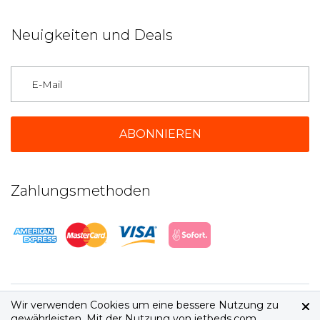
Neuigkeiten und Deals
Deutschland
Zahlungsmethoden
2026 © jetbeds.com
AGB
|
Datenschutz
Wir verwenden Cookies um eine bessere Nutzung zu
gewährleisten. Mit der Nutzung von jetbeds.com