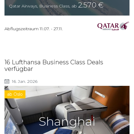
2.570
€
Qatar Airways
,
Business Class
,
ab
Abflugszeitraum
11.07.
-
27.11.
16 Lufthansa Business Class Deals
verfügbar
16. Jan. 2026
ab Oslo
Shanghai