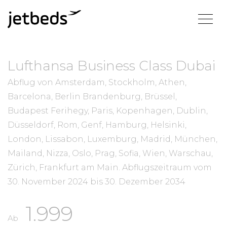
Lufthansa Business Class Dubai
Abflug von Amsterdam, Stockholm, Athen,
Barcelona, Berlin Brandenburg, Brüssel,
Budapest Ferihegy, Paris, Kopenhagen, Dublin,
Düsseldorf, Rom, Genf, Hamburg, Helsinki,
London, Lissabon, Luxemburg, Madrid, München,
Mailand, Nizza, Oslo, Prag, Sofia, Wien, Warschau,
Zürich, Frankfurt am Main.
Abflugszeitraum vom
30. November 2024
bis
30. Dezember 2034
1.999
Ab