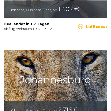
1.407
€
Lufthansa
,
Business Class
,
ab
Deal endet in
117
Tagen
Abflugszeitraum
11.02.
-
31.12.
Johannesburg
2.716
€
Lufthansa
,
Business Class
,
ab