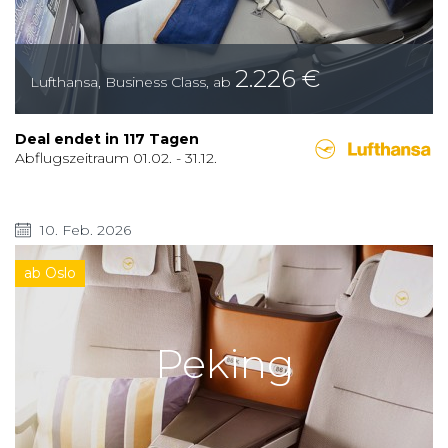
2.226
€
Lufthansa
,
Business Class
,
ab
Deal endet in
117
Tagen
Abflugszeitraum
01.02.
-
31.12.
10. Feb. 2026
ab Oslo
Peking