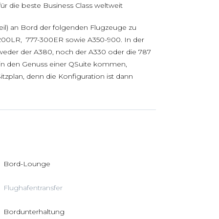
für die beste Business Class weltweit
eil) an Bord der folgenden Flugzeuge zu
-200LR, 777-300ER sowie A350-900. In der
weder der A380, noch der A330 oder die 787
e in den Genuss einer QSuite kommen,
tzplan, denn die Konfiguration ist dann
Bord-Lounge
Flughafentransfer
Bordunterhaltung