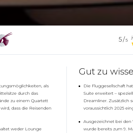
5/
5
Gut zu wiss
tungsmöglichkeiten, als
Die Fluggesellschaft hat
ttelsitze durch das
Suite erweitert – spezie
ände zu einem Quartett
Dreamliner. Zusätzlich s
ird, dass die Reisenden
voraussichtlich 2025 ei
Ausgezeichnet bei den W
haltet weder Lounge
wurde bereits zum 9. Mal