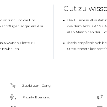
Gut zu wiss
 ist rund um die Uhr
Die Business Plus Kabin
achtflügen sogar ein À la
wie dem Airbus A330, A
allen Maschinen der Flo
bus A320neo-Flotte zu
Iberia empfiehlt sich b
 einzubauen
Streckennetz konzentrier
Zutritt zum Gang
Priority Boarding