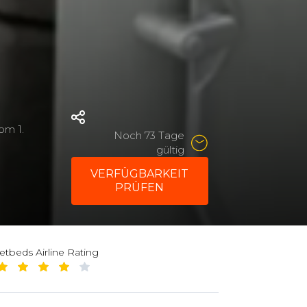
 vom
1.
Noch 73 Tage
gültig
VERFÜGBARKEIT
PRÜFEN
jetbeds Airline Rating