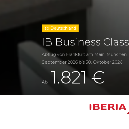
ab Deutschland
IB Business Clas
Abflug von Frankfurt am Main, München,
September 2026
bis
30. Oktober 2026
1.821 €
Ab