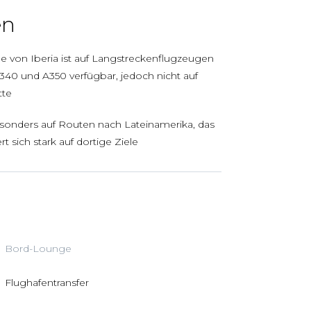
en
e von Iberia ist auf Langstreckenflugzeugen
340 und A350 verfügbar, jedoch nicht auf
tte
esonders auf Routen nach Lateinamerika, das
t sich stark auf dortige Ziele
Bord-Lounge
Flughafentransfer