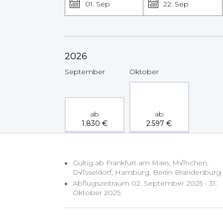
01. Sep
22. Sep
2026
September
Oktober
ab
ab
1.830
€
2.597
€
Gültig ab Frankfurt am Main, M√ľnchen,
D√ľsseldorf, Hamburg, Berlin Brandenburg
Abflugszeitraum 02. September 2025 - 31.
Oktober 2025