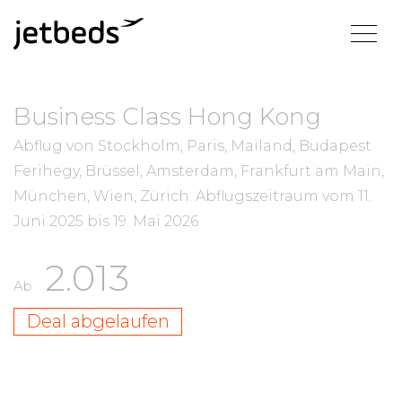
Business Class Hong Kong
Abflug von Stockholm, Paris, Mailand, Budapest
Ferihegy, Brüssel, Amsterdam, Frankfurt am Main,
München, Wien, Zürich.
Abflugszeitraum vom
11.
Juni 2025
bis
19. Mai 2026
2.013
Ab
Deal abgelaufen