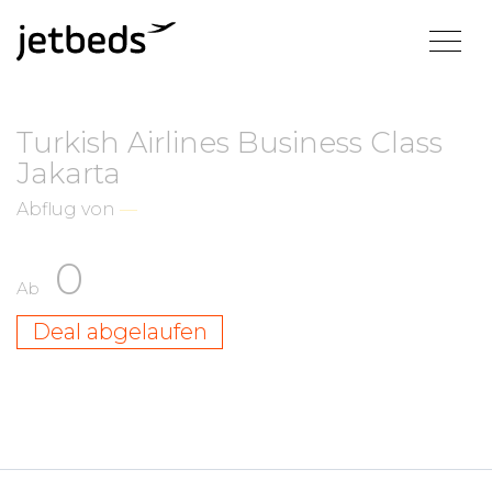
Turkish Airlines Business Class
Jakarta
Abflug von
—
0
Ab
Deal abgelaufen