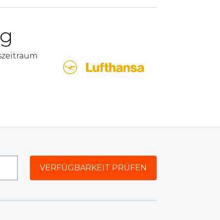
rg
szeitraum