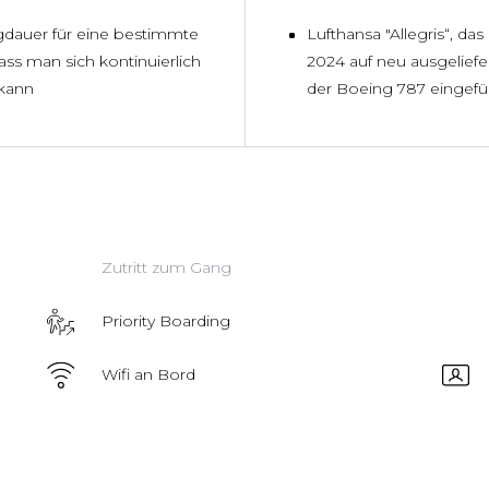
ugdauer für eine bestimmte
Lufthansa "Allegris“, da
ass man sich kontinuierlich
2024 auf neu ausgeliefe
kann
der Boeing 787 eingefü
Zutritt zum Gang
Priority Boarding
Wifi an Bord