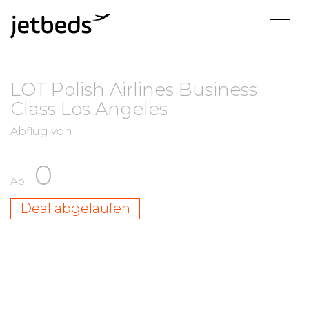
LOT Polish Airlines Business
Class Los Angeles
Abflug von
—
0
Ab
Deal abgelaufen