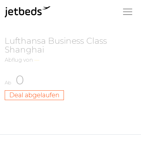
Lufthansa Business Class
Shanghai
Abflug von
—
0
Ab
Deal abgelaufen