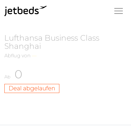
Lufthansa Business Class
Shanghai
Abflug von
—
0
Ab
Deal abgelaufen