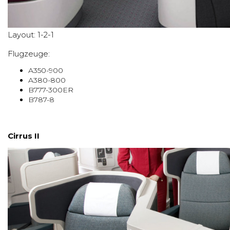
Layout: 1-2-1
Flugzeuge:
A350-900
A380-800
B777-300ER
B787-8
Cirrus II