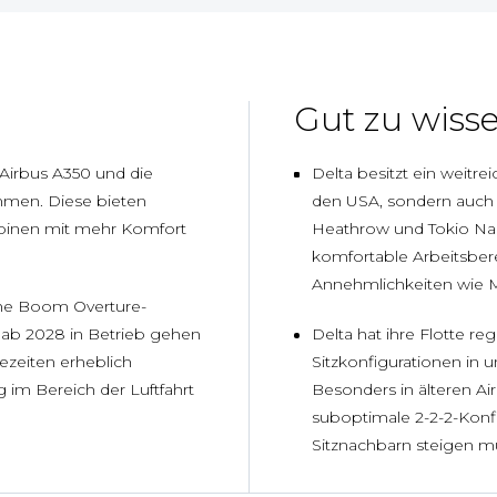
Gut zu wiss
 Airbus A350 und die
Delta besitzt ein weitre
mmen. Diese bieten
den USA, sondern auch 
abinen mit mehr Komfort
Heathrow und Tokio Nari
komfortable Arbeitsbere
Annehmlichkeiten wie
sche Boom Overture-
h ab 2028 in Betrieb gehen
Delta hat ihre Flotte re
ezeiten erheblich
Sitzkonfigurationen in 
 im Bereich der Luftfahrt
Besonders in älteren A
suboptimale 2-2-2-Konfi
Sitznachbarn steigen m