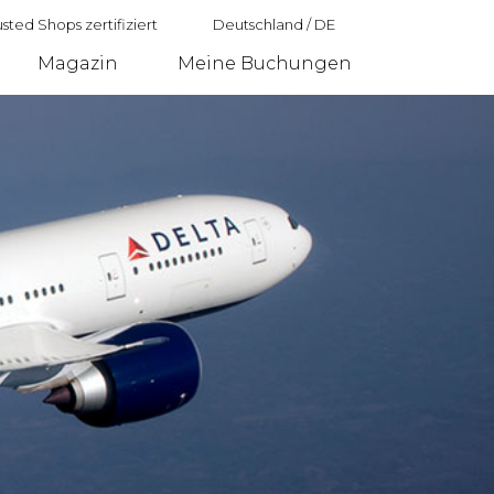
sted Shops zertifiziert
Deutschland
/
DE
Magazin
Meine Buchungen
Deutschland