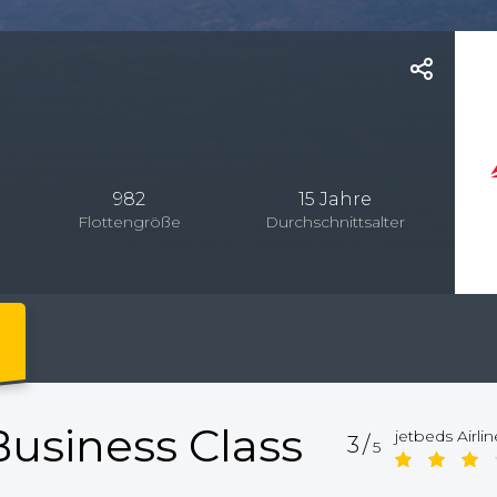
982
15 Jahre
Flottengröße
Durchschnittsalter
Business Class
jetbeds Airli
3/
5