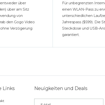
 entweder über
Für unbegrenzten Intern
en) über am Sitz
einen WLAN-Pass zu erwe
Verwendung von
unterschiedlichen Laufzei
orab den Gogo Video
Jahrespass ($599). Die S
 ohne Verzögerung
Steckdose und USB-Ansc
garantiert.
 Links
Neuigkeiten und Deals
akt