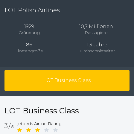
LOT Polish Airlines
1929
10,7 Millionen
Gründung
Passagiere
86
11,3 Jahre
Flottengröße
Durchschnittsalter
LOT Business Class
LOT Business Class
jetbeds Airline Rating
3/
5