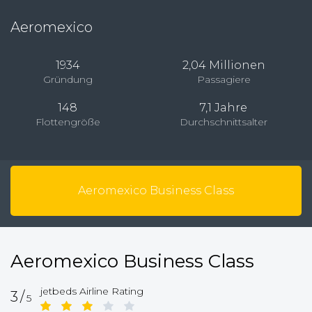
Aeromexico
1934
2,04 Millionen
Gründung
Passagiere
148
7,1 Jahre
Flottengröße
Durchschnittsalter
Aeromexico Business Class
Aeromexico Business Class
jetbeds Airline Rating
3/
5