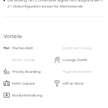
Die Boeing 787-9 Dreamliner eignen sich aufgrund der 1-
2-1 Sitzkonfiguration besser für Alleinreisende
Vorteile
Flaches Bett
Zutritt zum Gang
Bord-Lounge
Lounge-Zutritt
Priority Boarding
Flughafentransfer
Mehr Gepäck
Wifi an Bord
Bordunterhaltung