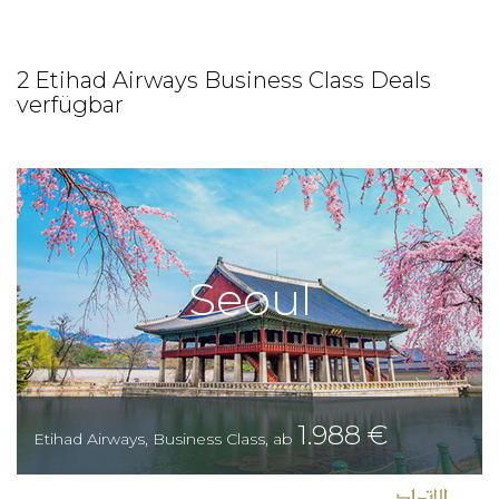
2 Etihad Airways Business Class Deals
verfügbar
Seoul
1.988
€
Etihad Airways
,
Business Class
,
ab