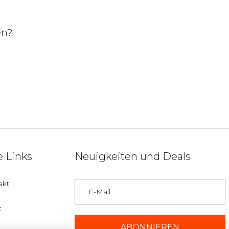
en?
 Links
Neuigkeiten und Deals
akt
z