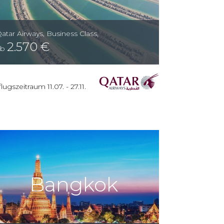
atar Airways
,
Business Class
,
2.570
€
ab
lugszeitraum
11.07.
-
27.11.
Bangkok