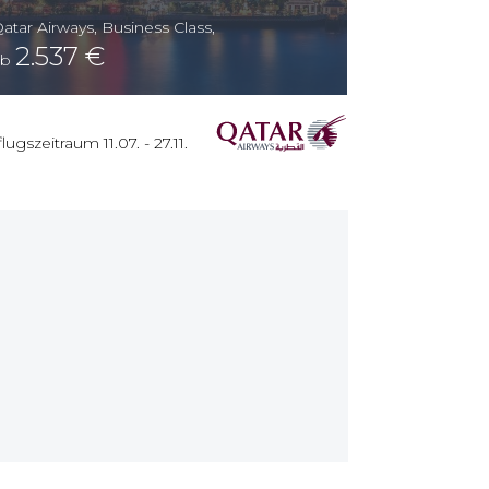
atar Airways
,
Business Class
,
2.537
€
ab
lugszeitraum
11.07.
-
27.11.