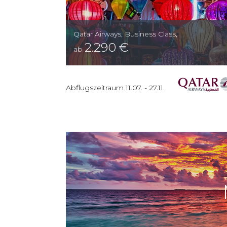
Qatar Airways
,
Business Class
,
2.290
€
ab
Abflugszeitraum
11.07.
-
27.11.