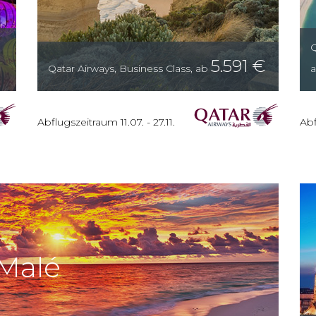
Q
5.591
€
Qatar Airways
,
Business Class
,
ab
Abflugszeitraum
11.07.
-
27.11.
Abf
Malé