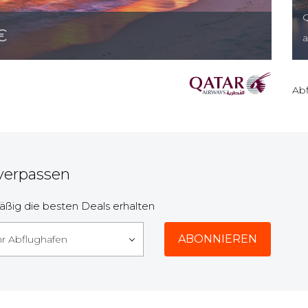
Q
€
Abf
 verpassen
ßig die besten Deals erhalten
hr Abflughafen