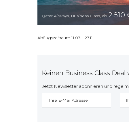
2.810
Qatar Airways
,
Business Class
,
ab
Abflugszeitraum
11.07.
-
27.11.
Keinen Business Class Deal
Jetzt Newsletter abonnieren und regelmä
I