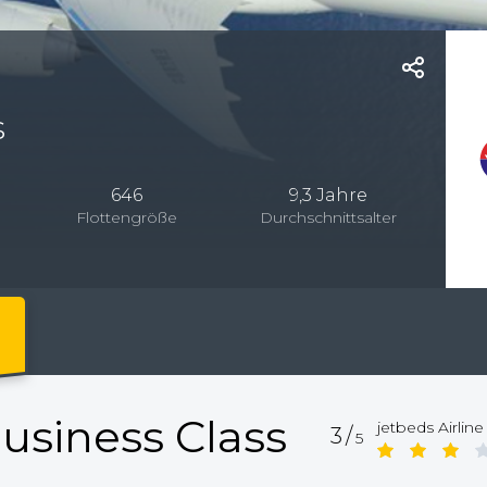
s
646
9,3 Jahre
Flottengröße
Durchschnittsalter
usiness Class
jetbeds Airline
3/
5