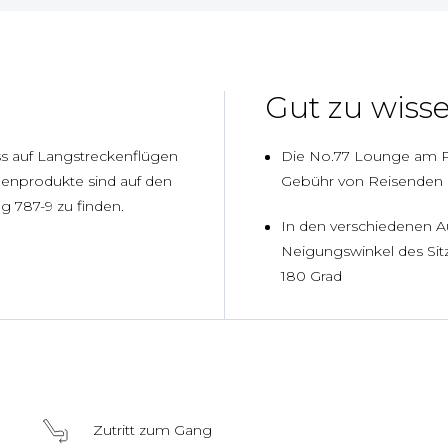
Gut zu wiss
ass auf Langstreckenflügen
Die No.77 Lounge am Pu
nenprodukte sind auf den
Gebühr von Reisenden a
 787-9 zu finden.
In den verschiedenen A
Neigungswinkel des Sitz
180 Grad
Zutritt zum Gang