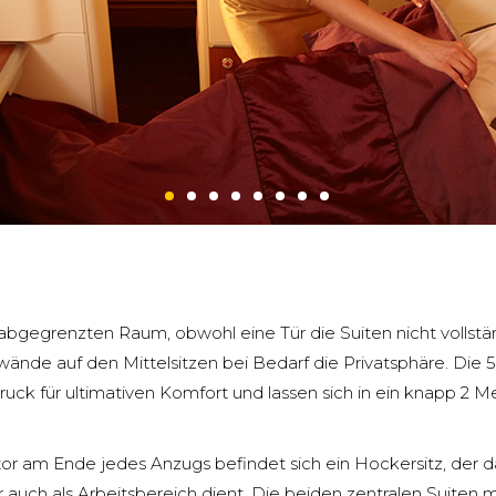
abgegrenzten Raum, obwohl eine Tür die Suiten nicht vollstä
ände auf den Mittelsitzen bei Bedarf die Privatsphäre. Die 5
ck für ultimativen Komfort und lassen sich in ein knapp 2 Met
r am Ende jedes Anzugs befindet sich ein Hockersitz, der
 auch als Arbeitsbereich dient. Die beiden zentralen Suiten 