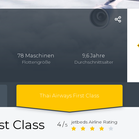
78 Maschinen
9,6 Jahre
Flottengröße
Durchschnittsalter
Thai Airways First Class
st Class
jetbeds Airline Rating
4/
5